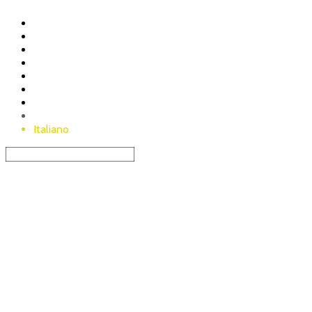
Nostro maso
Nostra filosofia
prodotti-shop
Avvertenze
FAQ
Contatto
Carrello
Deutsch
Italiano