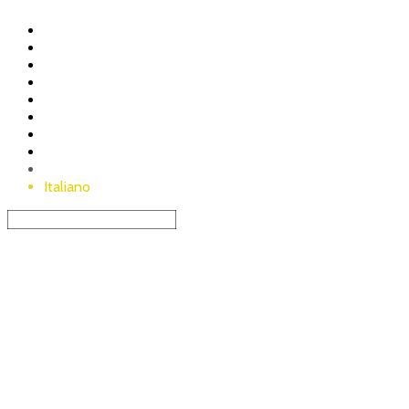
Menu
Nostro maso
Nostra filosofia
Avvertenze
prodotti-shop
FAQ
Contatto
Carrello
Deutsch
Italiano