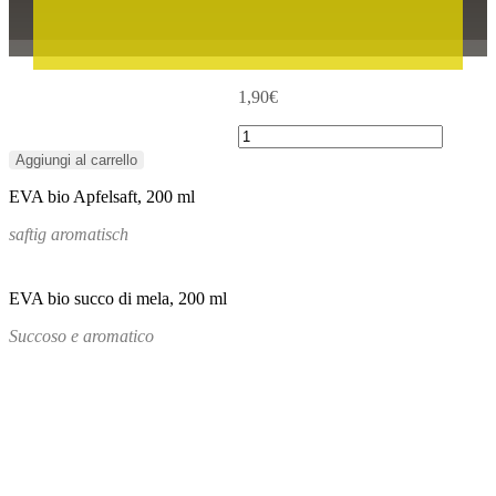
1,90
€
Succo
di
Aggiungi al carrello
mela
EVA bio Apfelsaft, 200 ml
20cl
quantità
saftig aromatisch
EVA bio succo di mela, 200 ml
Succoso e aromatico