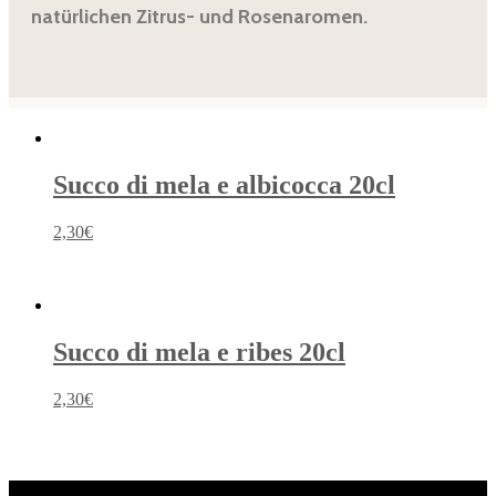
natürlichen Zitrus- und Rosenaromen.
Ähnliche Produkte
Succo di mela e albicocca 20cl
2,30
€
Succo di mela e ribes 20cl
2,30
€