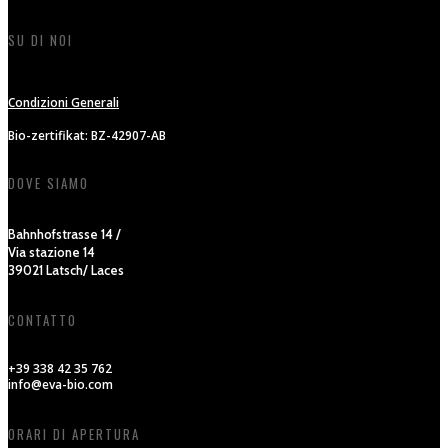
SU DI NOI
Condizioni Generali
Bio-zertifikat: BZ-42907-AB
DOVE SIAMO
Bahnhofstrasse 14 /
Via stazione 14
39021 Latsch/ Laces
CONTATTO
+39 338 42 35 762
info@eva-bio.com
ORARI DI APERTURA