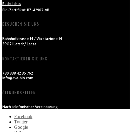
Rechtliches
Bio-Zertifikat: BZ-42907-AB
BESUCHEN SIE UNS
Bahnhofstrasse 14 / Via stazione 14
39021 Latsch/ Laces
KONTAKTIEREN SIE UNS
+39 338 42 35 762
info@eva-bio.com
ÖFFNUNGSZEITEN
Nach telefonischer Vereinbarung.
Facebook
Twitter
Google