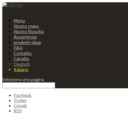
Menu
Nostro maso
Nostra filosofia
Avvertenze
prodotti-shop
FAQ
Contatto
Carrello
Deutsch
Italiano
Seleziona una pagina
Facebook
Twitter
Google
RSS