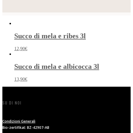
Ähnliche Produkte
Succo di mela e ribes 3l
12,90
€
Succo di mela e albicocca 3l
13,90
€
SU DI NOI
Condizioni Generali
Bio-zertifikat: BZ-42907-AB