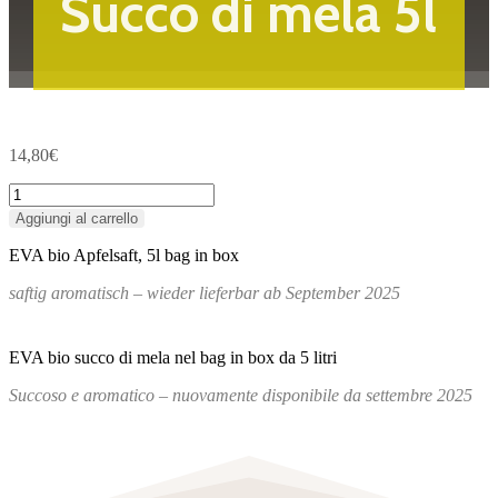
Succo di mela 5l
14,80
€
Succo
di
Aggiungi al carrello
mela
5l
EVA bio Apfelsaft, 5l bag in box
quantità
saftig aromatisch – wieder lieferbar ab September 2025
EVA bio succo di mela nel bag in box da 5 litri
Succoso e aromatico – nuovamente disponibile da settembre 2025